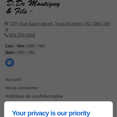
1271 Rue Saint-Alexis,
Trois-Rivières, QC
G8W 2B1
819-375-1936
Lun - Ven :
08h - 18h
Sam :
09h - 16h
Accueil
Nous contacter
Politique de confidentialité
Plan du site
Your privacy is our priority