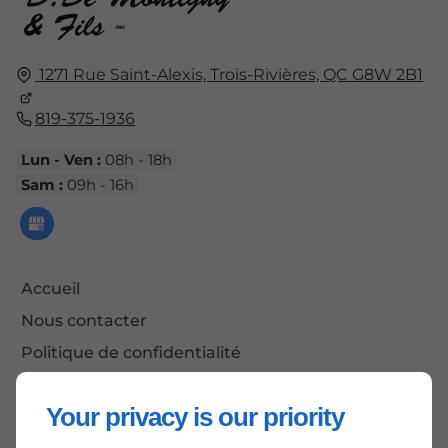
1271 Rue Saint-Alexis,
Trois-Rivières, QC
G8W 2B1
819-375-1936
Lun - Ven :
08h - 18h
Sam :
09h - 16h
Accueil
Nous contacter
Politique de confidentialité
Plan du site
Your privacy is our priority