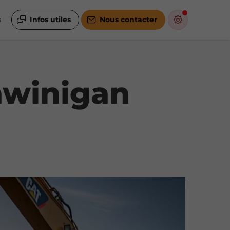
s
Infos utiles
Nous contacter
awinigan