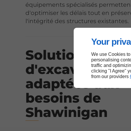
équipements spécialisés permetten
d'optimiser les délais tout en prése
l'intégrité des structures existantes.
Your priva
Solutions
We use Cookies to
personalising conte
d'excavation
traffic and optimizi
clicking "I Agree" 
from our providers
adaptées aux
besoins de
Shawinigan