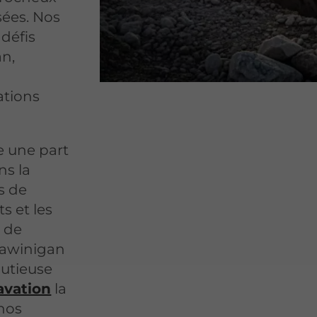
sées. Nos
 défis
n,
ations
e une part
ns la
s de
s et les
x de
hawinigan
nutieuse
avation
la
 nos