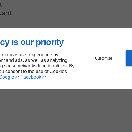
t
rvant
cy is our priority
 improve user experience by
Customize
nt and ads, as well as analyzing
ng social networks functionalities. By
you consent to the use of Cookies
Google
Facebook
.