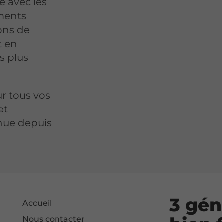
e avec les
ements
ons de
t en
s plus
r tous vos
et
nnue depuis
3 gén
Accueil
Nous contacter