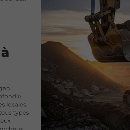
 à
gan
ofondie
s locales.
 tous types
ileux
s rocheux