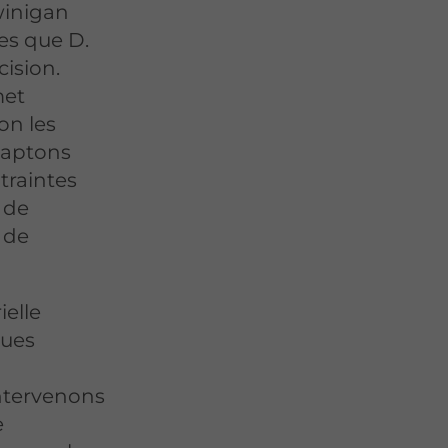
inigan
es que D.
cision.
met
lon les
adaptons
traintes
, de
 de
ielle
ques
ntervenons
e