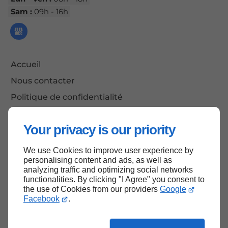
Sam :
09h - 16h
Accueil
Nous contacter
Politique de confidentialité
Plan du site
Your privacy is our priority
We use Cookies to improve user experience by
Haut de page
personalising content and ads, as well as
analyzing traffic and optimizing social networks
functionalities. By clicking "I Agree" you consent to
the use of Cookies from our providers
Google
Facebook
.